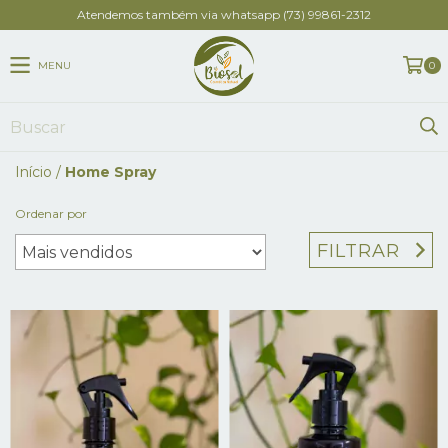
Atendemos também via whatsapp (73) 99861-2312
MENU
0
Início
/
Home Spray
Ordenar por
FILTRAR