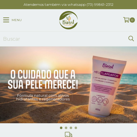
Atendemos também via whatsapp (73) 99861-2312
MENU
0