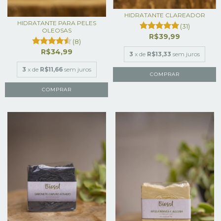
HIDRATANTE CLAREADOR
HIDRATANTE PARA PELES
(31)
OLEOSAS
R$39,99
(8)
R$34,99
3
x de
R$13,33
sem juros
3
x de
R$11,66
sem juros