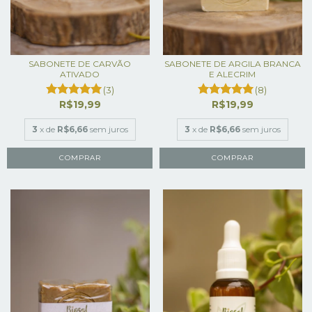
SABONETE DE CARVÃO
SABONETE DE ARGILA BRANCA
ATIVADO
E ALECRIM
(3)
(8)
R$19,99
R$19,99
3
x de
R$6,66
sem juros
3
x de
R$6,66
sem juros